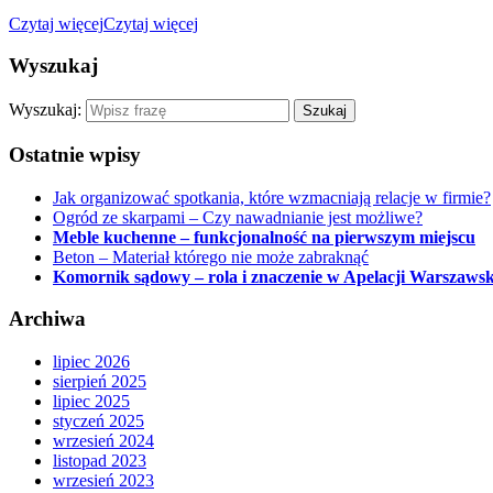
Czytaj więcej
Czytaj więcej
Wyszukaj
Wyszukaj:
Ostatnie wpisy
Jak organizować spotkania, które wzmacniają relacje w firmie?
Ogród ze skarpami – Czy nawadnianie jest możliwe?
Meble kuchenne – funkcjonalność na pierwszym miejscu
Beton – Materiał którego nie może zabraknąć
Komornik sądowy – rola i znaczenie w Apelacji Warszawsk
Archiwa
lipiec 2026
sierpień 2025
lipiec 2025
styczeń 2025
wrzesień 2024
listopad 2023
wrzesień 2023