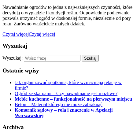
Nawadnianie ogrodów to jedna z najważniejszych czynności, które
decydują o wyglądzie i kondycji roślin. Odpowiednie podlewanie
pozwala utrzymać ogród w doskonałej formie, niezależnie od pory
roku. Zarówno właściciele małych działek,
Czytaj więcej
Czytaj więcej
Wyszukaj
Wyszukaj:
Ostatnie wpisy
Jak organizować spotkania, które wzmacniają relacje w
firmie?
Ogród ze skarpami – Czy nawadnianie jest możliwe?
Meble kuchenne – funkcjonalność na pierwszym miejscu
Beton – Materiał którego nie może zabraknąć
Komornik sądowy – rola i znaczenie w Apelacji
Warszawskiej
Archiwa