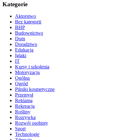
Kategorie
Aktorstwo
Bez kategorii
BHP
Budownictwo
Dom
Doradztwo
Edukacja
Iglaki
IT
Kursy i szkolenia
Motoryzacja
Ogólna
Ogród
Pilniki kosmetyczne
Przemysł
Reklama
Rekreacja
Rośliny
Rozrywka
Rozwój osobisty
Sport
Technologie
Zdrowie