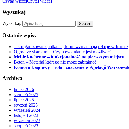
Czytaj więcej
Czytaj więcej
Wyszukaj
Wyszukaj:
Ostatnie wpisy
Jak organizować spotkania, które wzmacniają relacje w firmie?
Ogród ze skarpami – Czy nawadnianie jest możliwe?
Meble kuchenne – funkcjonalność na pierwszym miejscu
Beton – Materiał którego nie może zabraknąć
Komornik sądowy – rola i znaczenie w Apelacji Warszawsk
Archiwa
lipiec 2026
sierpień 2025
lipiec 2025
styczeń 2025
wrzesień 2024
listopad 2023
wrzesień 2023
sierpień 2023