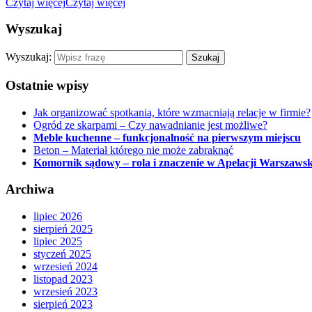
Czytaj więcej
Czytaj więcej
Wyszukaj
Wyszukaj:
Ostatnie wpisy
Jak organizować spotkania, które wzmacniają relacje w firmie?
Ogród ze skarpami – Czy nawadnianie jest możliwe?
Meble kuchenne – funkcjonalność na pierwszym miejscu
Beton – Materiał którego nie może zabraknąć
Komornik sądowy – rola i znaczenie w Apelacji Warszawsk
Archiwa
lipiec 2026
sierpień 2025
lipiec 2025
styczeń 2025
wrzesień 2024
listopad 2023
wrzesień 2023
sierpień 2023