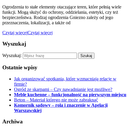
Ogrodzenia to stałe elementy otaczające teren, które pełnią wiele
funkcji. Mogą służyć do ochrony, oddzielania, estetyki, czy też
bezpieczeństwa. Rodzaj ogrodzenia Gniezno zależy od jego
przeznaczenia, lokalizacji, a także od
Czytaj więcej
Czytaj więcej
Wyszukaj
Wyszukaj:
Ostatnie wpisy
Jak organizować spotkania, które wzmacniają relacje w
firmie?
Ogród ze skarpami – Czy nawadnianie jest możliwe?
Meble kuchenne – funkcjonalność na pierwszym miejscu
Beton – Materiał którego nie może zabraknąć
Komornik sądowy – rola i znaczenie w Apelacji
Warszawskiej
Archiwa