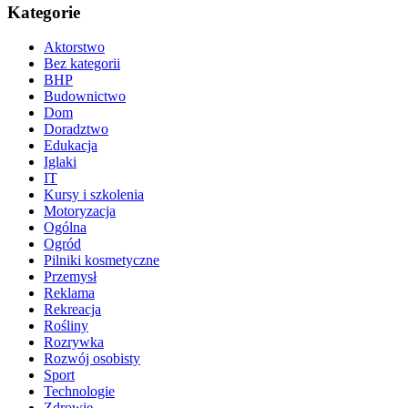
Kategorie
Aktorstwo
Bez kategorii
BHP
Budownictwo
Dom
Doradztwo
Edukacja
Iglaki
IT
Kursy i szkolenia
Motoryzacja
Ogólna
Ogród
Pilniki kosmetyczne
Przemysł
Reklama
Rekreacja
Rośliny
Rozrywka
Rozwój osobisty
Sport
Technologie
Zdrowie