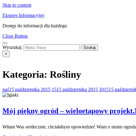
Skip to content
Ekspres Informacyjny
Dostęp do informacji dla każdego
Close Button
Wyszukaj:
×
Kategoria:
Rośliny
paź
15 października 2015
15
15 października 2015
2015
15 październi
Mój piękny ogród – wieloetapowy projekt.
Witam Was serdecznie, chciałabym opowiedzieć Wam o moim ogrodzie. 