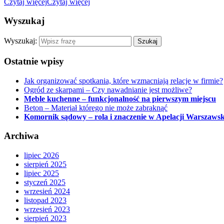
Czytaj więcej
Czytaj więcej
Wyszukaj
Wyszukaj:
Ostatnie wpisy
Jak organizować spotkania, które wzmacniają relacje w firmie?
Ogród ze skarpami – Czy nawadnianie jest możliwe?
Meble kuchenne – funkcjonalność na pierwszym miejscu
Beton – Materiał którego nie może zabraknąć
Komornik sądowy – rola i znaczenie w Apelacji Warszawsk
Archiwa
lipiec 2026
sierpień 2025
lipiec 2025
styczeń 2025
wrzesień 2024
listopad 2023
wrzesień 2023
sierpień 2023