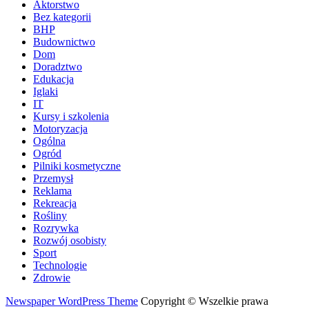
Aktorstwo
Bez kategorii
BHP
Budownictwo
Dom
Doradztwo
Edukacja
Iglaki
IT
Kursy i szkolenia
Motoryzacja
Ogólna
Ogród
Pilniki kosmetyczne
Przemysł
Reklama
Rekreacja
Rośliny
Rozrywka
Rozwój osobisty
Sport
Technologie
Zdrowie
Newspaper WordPress Theme
Copyright © Wszelkie prawa