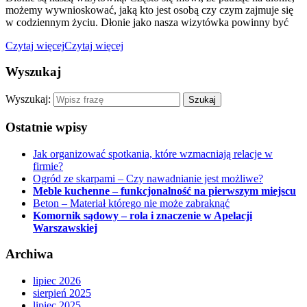
możemy wywnioskować, jaką kto jest osobą czy czym zajmuje się
w codziennym życiu. Dłonie jako nasza wizytówka powinny być
Czytaj więcej
Czytaj więcej
Wyszukaj
Wyszukaj:
Ostatnie wpisy
Jak organizować spotkania, które wzmacniają relacje w
firmie?
Ogród ze skarpami – Czy nawadnianie jest możliwe?
Meble kuchenne – funkcjonalność na pierwszym miejscu
Beton – Materiał którego nie może zabraknąć
Komornik sądowy – rola i znaczenie w Apelacji
Warszawskiej
Archiwa
lipiec 2026
sierpień 2025
lipiec 2025