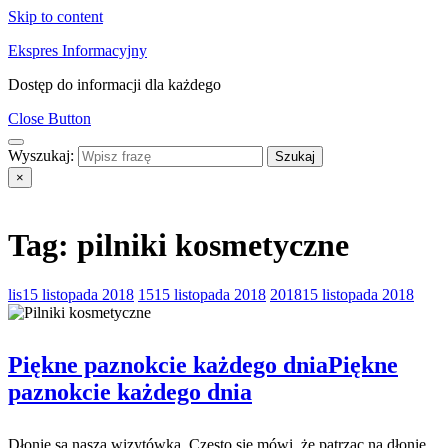
Skip to content
Ekspres Informacyjny
Dostęp do informacji dla każdego
Close Button
Wyszukaj:
×
Tag:
pilniki kosmetyczne
lis
15 listopada 2018
15
15 listopada 2018
2018
15 listopada 2018
Piękne paznokcie każdego dnia
Piękne
paznokcie każdego dnia
Dłonie są naszą wizytówką. Często się mówi, że patrząc na dłonie,