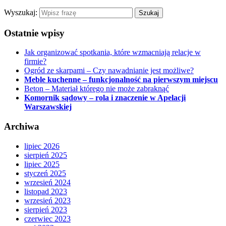
Wyszukaj:
Ostatnie wpisy
Jak organizować spotkania, które wzmacniają relacje w
firmie?
Ogród ze skarpami – Czy nawadnianie jest możliwe?
Meble kuchenne – funkcjonalność na pierwszym miejscu
Beton – Materiał którego nie może zabraknąć
Komornik sądowy – rola i znaczenie w Apelacji
Warszawskiej
Archiwa
lipiec 2026
sierpień 2025
lipiec 2025
styczeń 2025
wrzesień 2024
listopad 2023
wrzesień 2023
sierpień 2023
czerwiec 2023