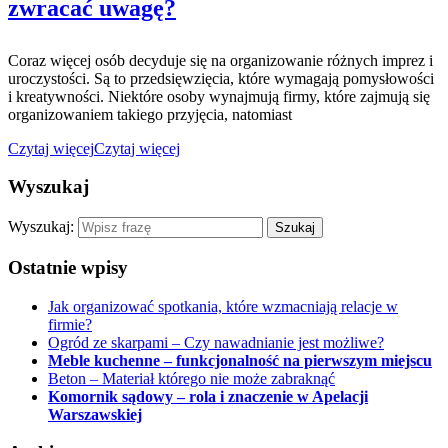
zwracać uwagę?
Coraz więcej osób decyduje się na organizowanie różnych imprez i
uroczystości. Są to przedsięwzięcia, które wymagają pomysłowości
i kreatywności. Niektóre osoby wynajmują firmy, które zajmują się
organizowaniem takiego przyjęcia, natomiast
Czytaj więcej
Czytaj więcej
Wyszukaj
Wyszukaj:
Ostatnie wpisy
Jak organizować spotkania, które wzmacniają relacje w
firmie?
Ogród ze skarpami – Czy nawadnianie jest możliwe?
Meble kuchenne – funkcjonalność na pierwszym miejscu
Beton – Materiał którego nie może zabraknąć
Komornik sądowy – rola i znaczenie w Apelacji
Warszawskiej