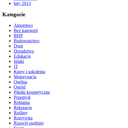
luty 2013
Kategorie
Aktorstwo
Bez kategorii
BHP
Budownictwo
Dom
Doradztwo
Edukacja
Iglaki
IT
Kursy i szkolenia
Motoryzacja
Ogólna
Ogród
Pilniki kosmetyczne
Przemysł
Reklama
Rekreacja
Rośliny
Rozrywka
Rozwój osobisty