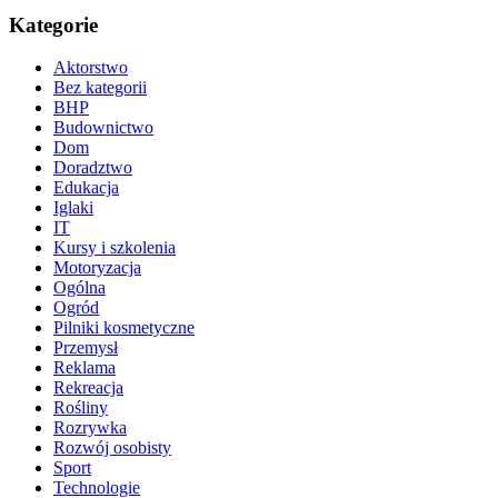
Kategorie
Aktorstwo
Bez kategorii
BHP
Budownictwo
Dom
Doradztwo
Edukacja
Iglaki
IT
Kursy i szkolenia
Motoryzacja
Ogólna
Ogród
Pilniki kosmetyczne
Przemysł
Reklama
Rekreacja
Rośliny
Rozrywka
Rozwój osobisty
Sport
Technologie