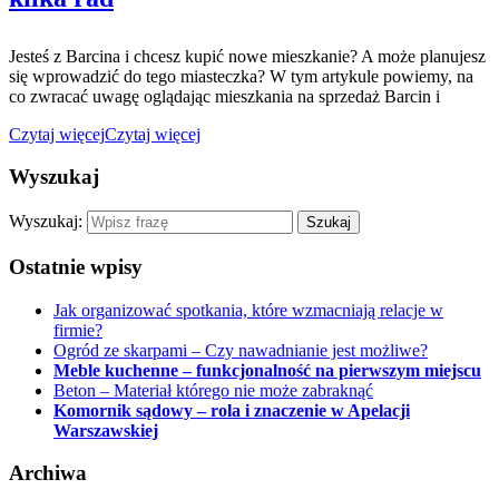
Jesteś z Barcina i chcesz kupić nowe mieszkanie? A może planujesz
się wprowadzić do tego miasteczka? W tym artykule powiemy, na
co zwracać uwagę oglądając mieszkania na sprzedaż Barcin i
Czytaj więcej
Czytaj więcej
Wyszukaj
Wyszukaj:
Ostatnie wpisy
Jak organizować spotkania, które wzmacniają relacje w
firmie?
Ogród ze skarpami – Czy nawadnianie jest możliwe?
Meble kuchenne – funkcjonalność na pierwszym miejscu
Beton – Materiał którego nie może zabraknąć
Komornik sądowy – rola i znaczenie w Apelacji
Warszawskiej
Archiwa