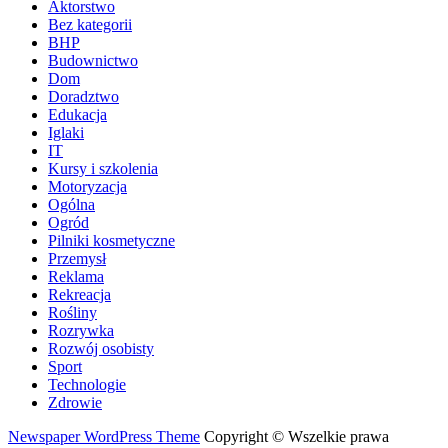
Aktorstwo
Bez kategorii
BHP
Budownictwo
Dom
Doradztwo
Edukacja
Iglaki
IT
Kursy i szkolenia
Motoryzacja
Ogólna
Ogród
Pilniki kosmetyczne
Przemysł
Reklama
Rekreacja
Rośliny
Rozrywka
Rozwój osobisty
Sport
Technologie
Zdrowie
Newspaper WordPress Theme
Copyright © Wszelkie prawa