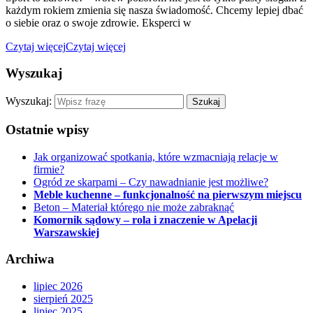
każdym rokiem zmienia się nasza świadomość. Chcemy lepiej dbać
o siebie oraz o swoje zdrowie. Eksperci w
Czytaj więcej
Czytaj więcej
Wyszukaj
Wyszukaj:
Ostatnie wpisy
Jak organizować spotkania, które wzmacniają relacje w
firmie?
Ogród ze skarpami – Czy nawadnianie jest możliwe?
Meble kuchenne – funkcjonalność na pierwszym miejscu
Beton – Materiał którego nie może zabraknąć
Komornik sądowy – rola i znaczenie w Apelacji
Warszawskiej
Archiwa
lipiec 2026
sierpień 2025
lipiec 2025