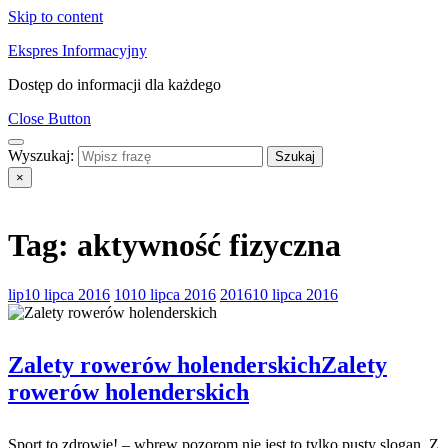
Skip to content
Ekspres Informacyjny
Dostęp do informacji dla każdego
Close Button
Wyszukaj:
×
Tag:
aktywność fizyczna
lip
10 lipca 2016
10
10 lipca 2016
2016
10 lipca 2016
Zalety rowerów holenderskich
Zalety
rowerów holenderskich
Sport to zdrowie! – wbrew pozorom nie jest to tylko pusty slogan. Z