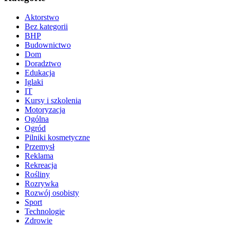
Aktorstwo
Bez kategorii
BHP
Budownictwo
Dom
Doradztwo
Edukacja
Iglaki
IT
Kursy i szkolenia
Motoryzacja
Ogólna
Ogród
Pilniki kosmetyczne
Przemysł
Reklama
Rekreacja
Rośliny
Rozrywka
Rozwój osobisty
Sport
Technologie
Zdrowie