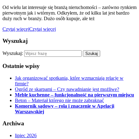
Od wielu lat interesuje się branżą nieruchomości – zarówno rynkiem
pierwotnym jak i wtórnym. Odkryłem, że od kilku lat jest bardzo
duży ruch w branży. Dużo osób kupuje, ale też
Czytaj więcej
Czytaj więcej
Wyszukaj
Wyszukaj:
Ostatnie wpisy
Jak organizować spotkania, które wzmacniają relacje w
firmie?
Ogród ze skarpami – Czy nawadnianie jest możliwe?
Meble kuchenne – funkcjonalność na pierwszym miejscu
Beton – Materiał którego nie może zabraknąć
Komornik sądowy – rola i znaczenie w Apelacji
Warszawskiej
Archiwa
lipiec 2026