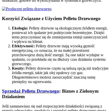
strukturze, gotowe do wykorzystania w systemach grzewczych.
Korzyści Związane z Użyciem Pelletu Drzewnego
Ekologia:
Pellety drzewne są ekologicznym źródłem energii,
ponieważ ich spalanie jest praktycznie bezemisyjne. Dzięki
temu przyczyniasz się do zmniejszenia emisji zanieczyszczeń
i wpływu na klimat.
Efektywność:
Pellety drzewne mają wysoką gęstość
energetyczną, co oznacza, że na małej przestrzeni
przechowujesz dużą ilość energii. Są one także wydajne w
spalaniu, co przekłada się na dłuższy czas działania systemu
grzewczego.
Koszty:
Pellety drzewne często są tańszą opcją niż tradycyjne
źródła energii, takie jak olej opałowy czy gaz.
Długoterminowo możesz zaoszczędzić znaczną sumę
pieniędzy na ogrzewaniu.
Sprzedaż Pelletu Drzewnego
: Biznes z Zielonym
Działaniem
Jeśli zastanawiasz się nad rozpoczęciem działalności związaną z
energią odnawialną, produkcja i sprzedaż pelletu drzewnego mogą