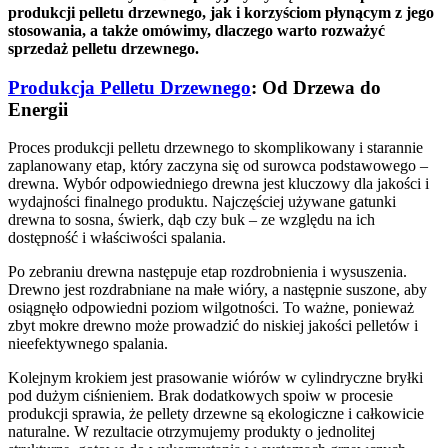
produkcji pelletu drzewnego, jak i korzyściom płynącym z jego
stosowania, a także omówimy, dlaczego warto rozważyć
sprzedaż pelletu drzewnego.
Produkcja Pelletu Drzewnego
: Od Drzewa do
Energii
Proces produkcji pelletu drzewnego to skomplikowany i starannie
zaplanowany etap, który zaczyna się od surowca podstawowego –
drewna. Wybór odpowiedniego drewna jest kluczowy dla jakości i
wydajności finalnego produktu. Najczęściej używane gatunki
drewna to sosna, świerk, dąb czy buk – ze względu na ich
dostępność i właściwości spalania.
Po zebraniu drewna następuje etap rozdrobnienia i wysuszenia.
Drewno jest rozdrabniane na małe wióry, a następnie suszone, aby
osiągnęło odpowiedni poziom wilgotności. To ważne, ponieważ
zbyt mokre drewno może prowadzić do niskiej jakości pelletów i
nieefektywnego spalania.
Kolejnym krokiem jest prasowanie wiórów w cylindryczne bryłki
pod dużym ciśnieniem. Brak dodatkowych spoiw w procesie
produkcji sprawia, że pellety drzewne są ekologiczne i całkowicie
naturalne. W rezultacie otrzymujemy produkty o jednolitej