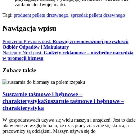
zaufanie do Twojej marki.
Tagi:
produent pelletu drzewnego
,
sprzedaż pelletu drzewnego
Nawigacja wpisu
Poprzedni
Previous post:
Rozwój zrównoważonej przyszłości:
Odbiór Odpadów i Makulatury
Następny
Next post:
Gadżety reklamowe – niezbędne narzędzia
w promocji biznesu
Zobacz także
Suszarnie taśmowe i bębnowe –
charakterystyka
Suszarnie taśmowe i bębnowe –
charakterystyka
W gospodarstwach używa się wielu maszyn i urządzeń. Jest to duże
ułatwienie ze względu na to, że czas pracy znacznie się skraca, a
pracownicy są odciążeni. Maszyn używa się do