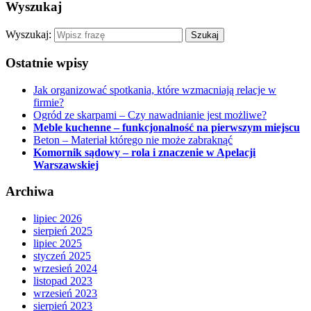
Wyszukaj
Wyszukaj:
Ostatnie wpisy
Jak organizować spotkania, które wzmacniają relacje w
firmie?
Ogród ze skarpami – Czy nawadnianie jest możliwe?
Meble kuchenne – funkcjonalność na pierwszym miejscu
Beton – Materiał którego nie może zabraknąć
Komornik sądowy – rola i znaczenie w Apelacji
Warszawskiej
Archiwa
lipiec 2026
sierpień 2025
lipiec 2025
styczeń 2025
wrzesień 2024
listopad 2023
wrzesień 2023
sierpień 2023