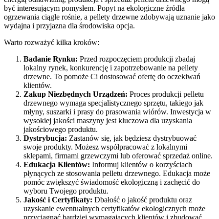
być interesującym pomysłem. Popyt na ekologiczne źródła
ogrzewania ciągle rośnie, a pellety drzewne zdobywają uznanie jako
wydajna i przyjazna dla środowiska opcja.
Warto rozważyć kilka kroków:
Badanie Rynku:
Przed rozpoczęciem produkcji zbadaj
lokalny rynek, konkurencję i zapotrzebowanie na pellety
drzewne. To pomoże Ci dostosować ofertę do oczekiwań
klientów.
Zakup Niezbędnych Urządzeń:
Proces produkcji pelletu
drzewnego wymaga specjalistycznego sprzętu, takiego jak
młyny, suszarki i prasy do prasowania wiórów. Inwestycja w
wysokiej jakości maszyny jest kluczowa dla uzyskania
jakościowego produktu.
Dystrybucja:
Zastanów się, jak będziesz dystrybuować
swoje produkty. Możesz współpracować z lokalnymi
sklepami, firmami grzewczymi lub oferować sprzedaż online.
Edukacja Klientów:
Informuj klientów o korzyściach
płynących ze stosowania pelletu drzewnego. Edukacja może
pomóc zwiększyć świadomość ekologiczną i zachęcić do
wyboru Twojego produktu.
Jakość i Certyfikaty:
Dbałość o jakość produktu oraz
uzyskanie ewentualnych certyfikatów ekologicznych może
przyciągnąć bardziej wymagających klientów i zbudować