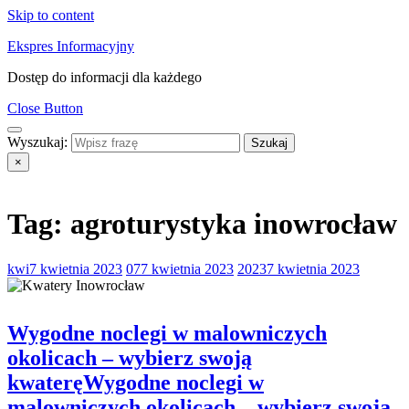
Skip to content
Ekspres Informacyjny
Dostęp do informacji dla każdego
Close Button
Wyszukaj:
×
Tag:
agroturystyka inowrocław
kwi
7 kwietnia 2023
07
7 kwietnia 2023
2023
7 kwietnia 2023
Wygodne noclegi w malowniczych
okolicach – wybierz swoją
kwaterę
Wygodne noclegi w
malowniczych okolicach – wybierz swoją