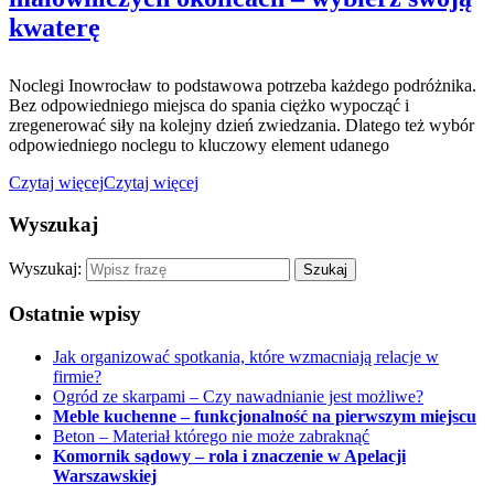
kwaterę
Noclegi Inowrocław to podstawowa potrzeba każdego podróżnika.
Bez odpowiedniego miejsca do spania ciężko wypocząć i
zregenerować siły na kolejny dzień zwiedzania. Dlatego też wybór
odpowiedniego noclegu to kluczowy element udanego
Czytaj więcej
Czytaj więcej
Wyszukaj
Wyszukaj:
Ostatnie wpisy
Jak organizować spotkania, które wzmacniają relacje w
firmie?
Ogród ze skarpami – Czy nawadnianie jest możliwe?
Meble kuchenne – funkcjonalność na pierwszym miejscu
Beton – Materiał którego nie może zabraknąć
Komornik sądowy – rola i znaczenie w Apelacji
Warszawskiej