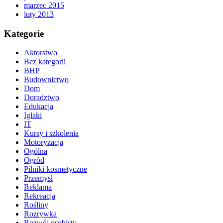
marzec 2015
luty 2013
Kategorie
Aktorstwo
Bez kategorii
BHP
Budownictwo
Dom
Doradztwo
Edukacja
Iglaki
IT
Kursy i szkolenia
Motoryzacja
Ogólna
Ogród
Pilniki kosmetyczne
Przemysł
Reklama
Rekreacja
Rośliny
Rozrywka
Rozwój osobisty